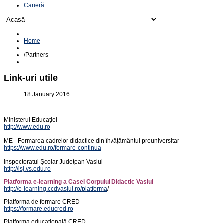
Carieră
Home
/
Partners
Link-uri utile
18 January 2016
Ministerul Educaţiei
http://www.edu.ro
ME - Formarea cadrelor didactice din învățământul preuniversitar
https://www.edu.ro/formare-continua
Inspectoratul Şcolar Judeţean Vaslui
http://isj.vs.edu.ro
Platforma e-learning a Casei Corpului Didactic Vaslui
http://e-learning.ccdvaslui.ro/platforma
/
Platforma de formare CRED
https://formare.educred.ro
Platforma educațională CRED