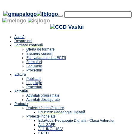
Acasă
Despre noi
Formare continuă
Oferta de formare
Înscriere cursuri
Echivalare credite ECTS
Formatori
Legislație
Proceduri
Editură
Publicații
Legislație
Proceduri
Activități
Activități programate
Activități desfăşurate
Proiecte
Proiecte în desfășurare
EduShift: Pedagogie Digitală
Proiecte încheiate
EduApps: Pedagogie Digitală - Clasa Viitorului
ALL-SAFE
ALL-INCLUSIV
CRED