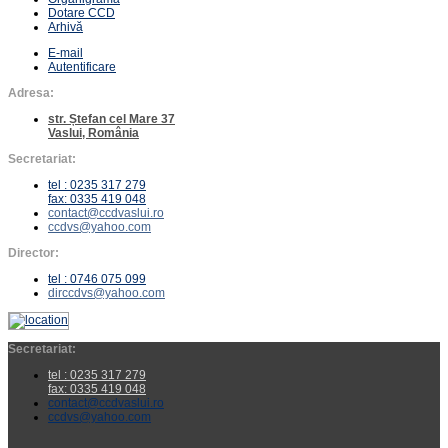
Dotare CCD
Arhivă
E-mail
Autentificare
Adresa:
str. Ștefan cel Mare 37
Vaslui, România
Secretariat:
tel : 0235 317 279
fax: 0335 419 048
contact@ccdvaslui.ro
ccdvs@yahoo.com
Director:
tel : 0746 075 099
dirccdvs@yahoo.com
Secretariat:
tel : 0235 317 279
fax: 0335 419 048
contact@ccdvaslui.ro
ccdvs@yahoo.com