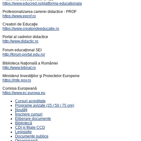
https://www.educred.ro/platforma-educationala
Profesionalizarea carierei didactice - PROF
https://www.eprof.ro
Creatori de Educaţie
https://www.creatorideeducatie.ro
Portal al cadrelor didactice
http://www.didactic.ro
Forum educațional SEI
http://forum.portal.edu.ro/
Biblioteca Naţională a României
http://www.bibnat.ro
Ministerul Investiţiilor şi Proiectelor Europene
https://mfe.gov.ro
Comisia Europeană
https://www.ec.europa.eu
Cursuri acreditate
Programe avizate (25 / 50 / 75 ore)
Noutăți
Înscriere cursuri
Eliberare documente
Bibliotecă
CDI și filiale CCD
Legislație
Documente publice
Organigramă