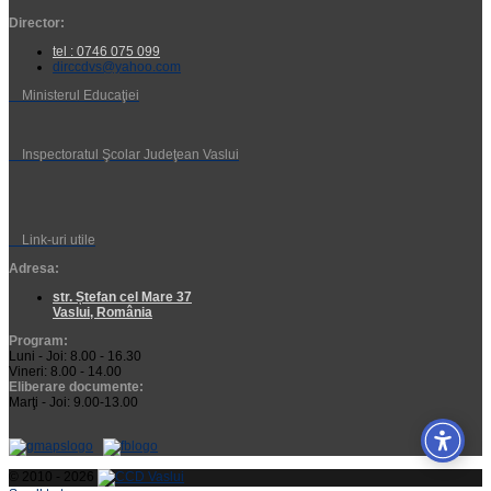
Director:
tel : 0746 075 099
dirccdvs@yahoo.com
Ministerul Educaţiei
Inspectoratul Şcolar Judeţean Vaslui
Link-uri utile
Adresa:
str. Ștefan cel Mare 37
Vaslui, România
Program:
Luni - Joi: 8.00 - 16.30
Vineri: 8.00 - 14.00
Eliberare documente:
Marţi - Joi: 9.00-13.00
© 2010 - 2026