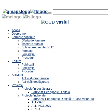
Acasă
Despre noi
Formare continuă
Oferta de formare
Înscriere cursuri
Echivalare credite ECTS
Formatori
Legislație
Proceduri
Editură
Publicații
Legislație
Proceduri
Activități
Activități programate
Activități desfăşurate
Proiecte
Proiecte în desfășurare
EduShift: Pedagogie Digitală
Proiecte încheiate
EduApps: Pedagogie Digitală - Clasa Viitorului
ALL-SAFE
ALL-INCLUSIV
CRED