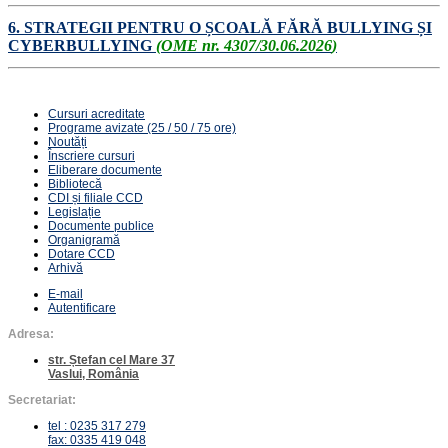
6.
STRATEGII PENTRU O ȘCOALĂ FĂRĂ BULLYING ȘI
CYBERBULLYING
(
OME nr. 4307/30.06.2026
)
Cursuri acreditate
Programe avizate (25 / 50 / 75 ore)
Noutăți
Înscriere cursuri
Eliberare documente
Bibliotecă
CDI și filiale CCD
Legislație
Documente publice
Organigramă
Dotare CCD
Arhivă
E-mail
Autentificare
Adresa:
str. Ștefan cel Mare 37
Vaslui, România
Secretariat:
tel : 0235 317 279
fax: 0335 419 048