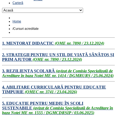
Carieră
Home
/
Cursuri acreditate
1.
MENTORAT DIDACTIC
(OME nr. 7890 / 23.12.2024)
2
.
STRATEGII PENTRU UN STIL DE VIAȚĂ SĂNĂTOS ȘI
PRIM AJUTOR
(OME nr. 7890 / 23.12.2024)
3.
REZILIENȚA ȘCOLARĂ
(
avizat de Comisia Specializată de
Acreditare în baza Notei ME nr. 1414 / DGMRURȘ / 25.06.2024
)
4.
ABILITARE CURRICULARĂ PENTRU EDUCAȚIE
TIMPURIE
(OMEC nr. 3741 / 23.04.2026)
5.
EDUCAȚIE PENTRU MEDIU ÎN ȘCOLI
SUSTENABILE
(
avizat de Comisia Specializată de Acreditare în
baza Notei ME nr. 1555 / DGMCDRSIP / 03.06.2025
)