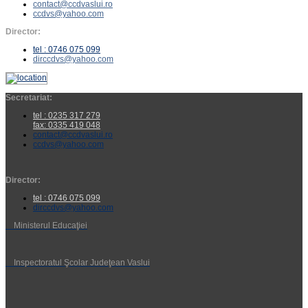
contact@ccdvaslui.ro
ccdvs@yahoo.com
Director:
tel : 0746 075 099
dirccdvs@yahoo.com
Secretariat:
tel : 0235 317 279
fax: 0335 419 048
contact@ccdvaslui.ro
ccdvs@yahoo.com
Director:
tel : 0746 075 099
dirccdvs@yahoo.com
Ministerul Educaţiei
Inspectoratul Şcolar Judeţean Vaslui