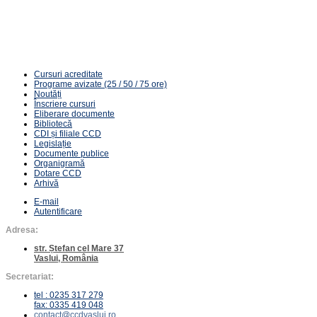
80 ore | 27 CPT | 203 RON
Cursuri acreditate
Programe avizate (25 / 50 / 75 ore)
Noutăți
Înscriere cursuri
Eliberare documente
Bibliotecă
CDI și filiale CCD
Legislație
Documente publice
Organigramă
Dotare CCD
Arhivă
E-mail
Autentificare
Adresa:
str. Ștefan cel Mare 37
Vaslui, România
Secretariat:
tel : 0235 317 279
fax: 0335 419 048
contact@ccdvaslui.ro