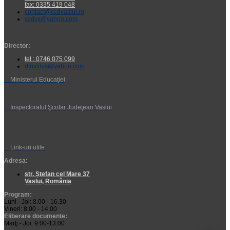
fax: 0335 419 048
contact@ccdvaslui.ro
ccdvs@yahoo.com
Director:
tel : 0746 075 099
dirccdvs@yahoo.com
Ministerul Educaţiei
Inspectoratul Şcolar Judeţean Vaslui
Link-uri utile
Adresa:
str. Ștefan cel Mare 37
Vaslui, România
Program:
Luni - Joi: 8.00 - 16.30
Vineri: 8.00 - 14.00
Eliberare documente:
Marţi - Joi: 9.00-13.00