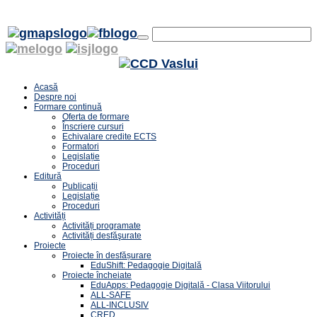
Acasă
Despre noi
Formare continuă
Oferta de formare
Înscriere cursuri
Echivalare credite ECTS
Formatori
Legislație
Proceduri
Editură
Publicații
Legislație
Proceduri
Activități
Activități programate
Activități desfăşurate
Proiecte
Proiecte în desfășurare
EduShift: Pedagogie Digitală
Proiecte încheiate
EduApps: Pedagogie Digitală - Clasa Viitorului
ALL-SAFE
ALL-INCLUSIV
CRED