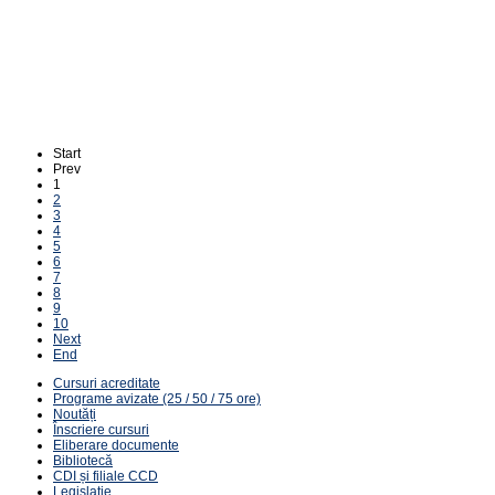
Start
Prev
1
2
3
4
5
6
7
8
9
10
Next
End
Cursuri acreditate
Programe avizate (25 / 50 / 75 ore)
Noutăți
Înscriere cursuri
Eliberare documente
Bibliotecă
CDI și filiale CCD
Legislație