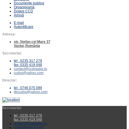
Documente publice
Organigramă
Dotare CCD
Arhivă
E-mail
Autentificare
Adresa:
str. Ștefan cel Mare 37
Vaslui, România
Secretariat:
tel : 0235 317 279
fax: 0335 419 048
contact@ccdvaslui.ro
ccdvs@yahoo.com
Director:
tel : 0746 075 099
dirccdvs@yahoo.com
Secretariat:
tel : 0235 317 279
fax: 0335 419 048
contact@ccdvaslui.ro
ccdvs@yahoo.com