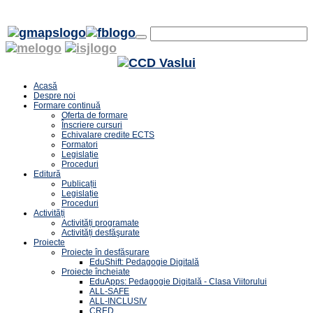
Acasă
Despre noi
Formare continuă
Oferta de formare
Înscriere cursuri
Echivalare credite ECTS
Formatori
Legislație
Proceduri
Editură
Publicații
Legislație
Proceduri
Activități
Activități programate
Activități desfăşurate
Proiecte
Proiecte în desfășurare
EduShift: Pedagogie Digitală
Proiecte încheiate
EduApps: Pedagogie Digitală - Clasa Viitorului
ALL-SAFE
ALL-INCLUSIV
CRED