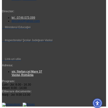
Director:
tel : 0746 075 099
dirccdvs@yahoo.com
Ministerul Educaţiei
Inspectoratul Şcolar Judeţean Vaslui
Link-uri utile
Adresa:
str. Ștefan cel Mare 37
Vaslui, România
Program:
Luni - Joi: 8.00 - 16.30
Vineri: 8.00 - 14.00
Eliberare documente:
Marţi - Joi: 9.00-13.00