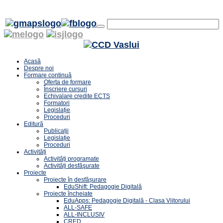
Acasă
Despre noi
Formare continuă
Oferta de formare
Înscriere cursuri
Echivalare credite ECTS
Formatori
Legislație
Proceduri
Editură
Publicații
Legislație
Proceduri
Activități
Activități programate
Activități desfăşurate
Proiecte
Proiecte în desfășurare
EduShift: Pedagogie Digitală
Proiecte încheiate
EduApps: Pedagogie Digitală - Clasa Viitorului
ALL-SAFE
ALL-INCLUSIV
CRED