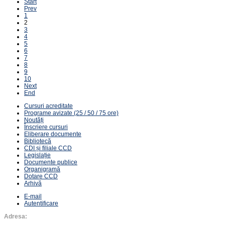
Start
Prev
1
2
3
4
5
6
7
8
9
10
Next
End
Cursuri acreditate
Programe avizate (25 / 50 / 75 ore)
Noutăți
Înscriere cursuri
Eliberare documente
Bibliotecă
CDI și filiale CCD
Legislație
Documente publice
Organigramă
Dotare CCD
Arhivă
E-mail
Autentificare
Adresa: