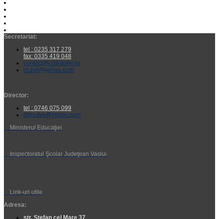
Secretariat:
tel : 0235 317 279
fax: 0335 419 048
contact@ccdvaslui.ro
ccdvs@yahoo.com
Director:
tel : 0746 075 099
dirccdvs@yahoo.com
Ministerul Educaţiei
Inspectoratul Şcolar Judeţean Vaslui
Link-uri utile
Adresa:
str. Ștefan cel Mare 37