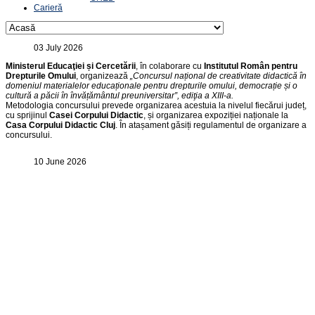
Carieră
03 July 2026
Ministerul Educaţiei și Cercetării
, în colaborare cu
Institutul Român pentru
Drepturile Omului
, organizează
„Concursul național de creativitate didactică în
domeniul materialelor educaționale pentru drepturile omului, democrație și o
cultură a păcii în învățământul preuniversitar”, ediţia a XIII-a.
Metodologia concursului prevede organizarea acestuia la nivelul fiecărui județ,
cu sprijinul
Casei Corpului Didactic
, și organizarea expoziției naționale la
Casa Corpului Didactic Cluj
. În atașament găsiți regulamentul de organizare a
concursului.
10 June 2026