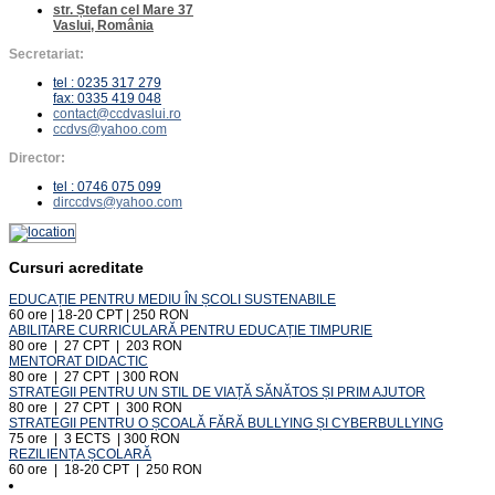
str. Ștefan cel Mare 37
Vaslui, România
Secretariat:
tel : 0235 317 279
fax: 0335 419 048
contact@ccdvaslui.ro
ccdvs@yahoo.com
Director:
tel : 0746 075 099
dirccdvs@yahoo.com
Cursuri acreditate
EDUCAȚIE PENTRU MEDIU ÎN ȘCOLI SUSTENABILE
60 ore | 18-20 CPT | 250 RON
ABILITARE CURRICULARĂ PENTRU EDUCAȚIE TIMPURIE
80 ore | 27 CPT | 203 RON
MENTORAT DIDACTIC
80 ore | 27 CPT | 300 RON
STRATEGII PENTRU UN STIL DE VIAȚĂ SĂNĂTOS ȘI PRIM AJUTOR
80 ore | 27 CPT | 300 RON
STRATEGII PENTRU O ȘCOALĂ FĂRĂ BULLYING ȘI CYBERBULLYING
75 ore | 3 ECTS | 300 RON
REZILIENȚA ȘCOLARĂ
60 ore | 18-20 CPT | 250 RON