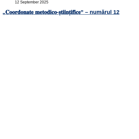
12 September 2025
„𝐂𝐨𝐨𝐫𝐝𝐨𝐧𝐚𝐭𝐞 𝐦𝐞𝐭𝐨𝐝𝐢𝐜𝐨-𝐬̦𝐭𝐢𝐢𝐧𝐭̦𝐢𝐟𝐢𝐜𝐞” – numărul 12