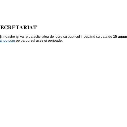
𝐄𝐂𝐑𝐄𝐓𝐀𝐑𝐈𝐀𝐓
ii noastre își va relua activitatea de lucru cu publicul începând cu data de
15 augu
ahoo.com
pe parcursul acestei perioade.