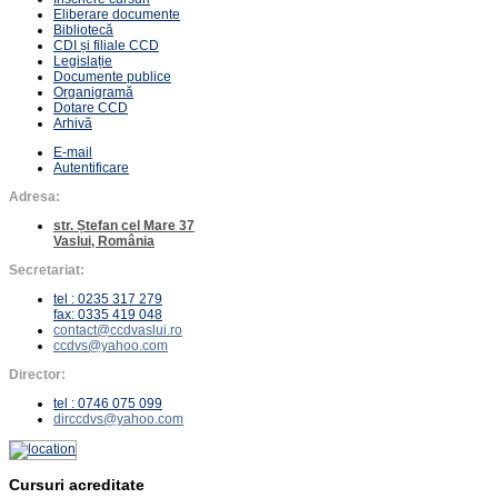
Eliberare documente
Bibliotecă
CDI și filiale CCD
Legislație
Documente publice
Organigramă
Dotare CCD
Arhivă
E-mail
Autentificare
Adresa:
str. Ștefan cel Mare 37
Vaslui, România
Secretariat:
tel : 0235 317 279
fax: 0335 419 048
contact@ccdvaslui.ro
ccdvs@yahoo.com
Director:
tel : 0746 075 099
dirccdvs@yahoo.com
Cursuri acreditate