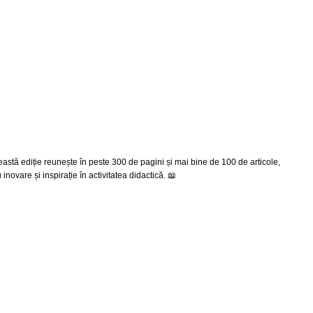
ul 12. Această ediție reunește în peste 300 de pagini și mai bine de 100 de articole,
inovare și inspirație în activitatea didactică. 📖