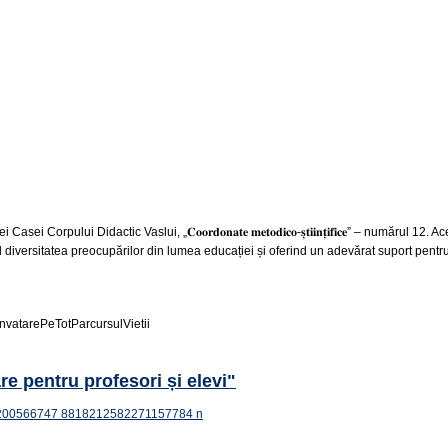
pului Didactic Vaslui, „𝐂𝐨𝐨𝐫𝐝𝐨𝐧𝐚𝐭𝐞 𝐦𝐞𝐭𝐨𝐝𝐢𝐜𝐨-𝐬̦𝐭𝐢𝐢𝐧𝐭̦𝐢𝐟𝐢𝐜𝐞” – număr
nd diversitatea preocupărilor din lumea educației și oferind un adevărat suport pentru 
vatarePeTotParcursulVietii
pentru profesori și elevi"