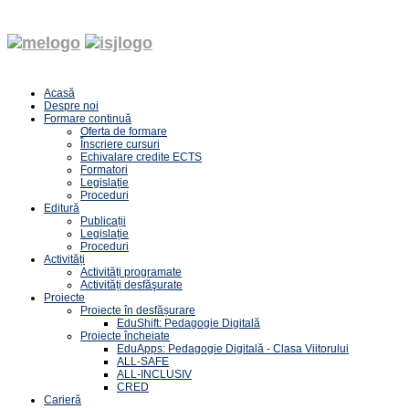
Acasă
Despre noi
Formare continuă
Oferta de formare
Înscriere cursuri
Echivalare credite ECTS
Formatori
Legislație
Proceduri
Editură
Publicații
Legislație
Proceduri
Activități
Activități programate
Activități desfăşurate
Proiecte
Proiecte în desfășurare
EduShift: Pedagogie Digitală
Proiecte încheiate
EduApps: Pedagogie Digitală - Clasa Viitorului
ALL-SAFE
ALL-INCLUSIV
CRED
Carieră