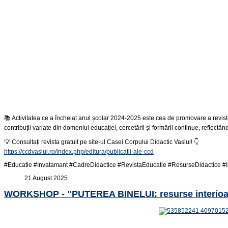
📚 Activitatea ce a încheiat anul școlar 2024-2025 este cea de promovare a revistei Casei Cor
contribuții variate din domeniul educației, cercetării și formării continue, reflectâ
💡 Consultați revista gratuit pe site-ul Casei Corpului Didactic Vaslui! 👇
https://ccdvaslui.ro/index.php/editura/publicatii-ale-ccd
#Educatie #Invatamant #CadreDidactice #RevistaEducatie #ResurseDidactice #In
21 August 2025
WORKSHOP - "PUTEREA BINELUI: resurse interioare 