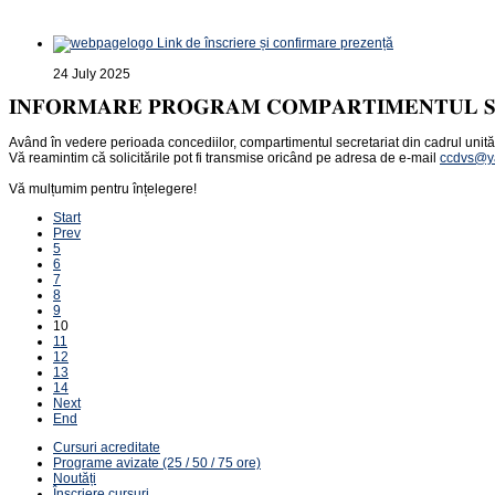
Link de înscriere și confirmare prezență
24 July 2025
𝐈𝐍𝐅𝐎𝐑𝐌𝐀𝐑𝐄 𝐏𝐑𝐎𝐆𝐑𝐀𝐌 𝐂𝐎𝐌𝐏𝐀𝐑𝐓𝐈𝐌𝐄𝐍𝐓𝐔𝐋 𝐒
Având în vedere perioada concediilor, compartimentul secretariat din cadrul unităț
Vă reamintim că solicitările pot fi transmise oricând pe adresa de e-mail
ccdvs@y
Vă mulțumim pentru înțelegere!
Start
Prev
5
6
7
8
9
10
11
12
13
14
Next
End
Cursuri acreditate
Programe avizate (25 / 50 / 75 ore)
Noutăți
Înscriere cursuri