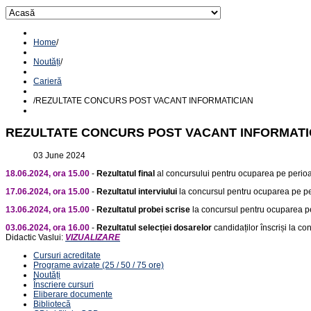
Home
/
Noutăți
/
Carieră
/
REZULTATE CONCURS POST VACANT INFORMATICIAN
REZULTATE CONCURS POST VACANT INFORMATI
03 June 2024
18.06.2024, ora 15.00
-
Rezultatul final
al concursului pentru ocuparea pe perioa
17.06.2024, ora 15.00
-
Rezultatul interviului
la concursul pentru ocuparea pe pe
13.06.2024, ora 15.00
-
Rezultatul probei scrise
la concursul pentru ocuparea p
03.06.2024, ora 16.00
-
Rezultatul selecției dosarelor
candidaților înscriși la c
Didactic Vaslui:
VIZUALIZARE
Cursuri acreditate
Programe avizate (25 / 50 / 75 ore)
Noutăți
Înscriere cursuri
Eliberare documente
Bibliotecă