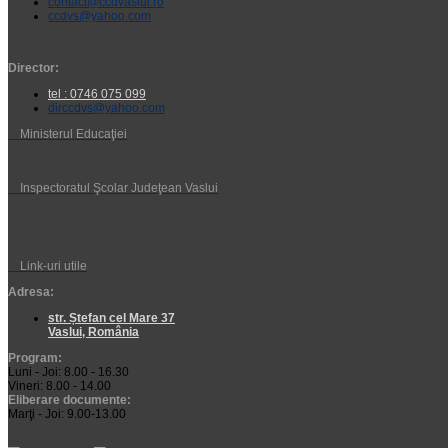
contact@ccdvaslui.ro
ccdvs@yahoo.com
Director:
tel : 0746 075 099
dirccdvs@yahoo.com
Ministerul Educaţiei
Inspectoratul Şcolar Judeţean Vaslui
Link-uri utile
Adresa:
str. Ștefan cel Mare 37
Vaslui, România
Program:
Luni - Joi: 8.00 - 16.30
Vineri: 8.00 - 14.00
Eliberare documente:
Marţi - Joi: 9.00-13.00