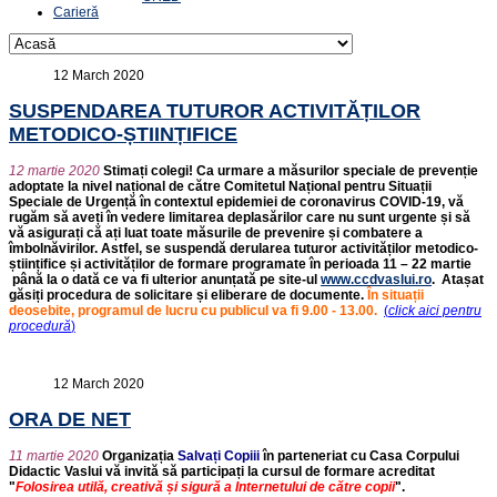
Carieră
12 March 2020
SUSPENDAREA TUTUROR ACTIVITĂȚILOR
METODICO-ȘTIINȚIFICE
12 martie 2020
Stima
ț
i colegi! Ca urmare a m
ă
surilor speciale de preven
ț
ie
adoptate la nivel na
ț
ional de c
ă
tre Comitetul Na
ț
ional pentru Situa
ț
ii
Speciale de Urgen
ț
ă
î
n contextul epidemiei de coronavirus COVID-19, v
ă
rug
ă
m s
ă
ave
ț
i
î
n vedere limitarea deplas
ă
rilor care nu sunt urgente
ș
i s
ă
v
ă
asigura
ț
i c
ă
a
ț
i luat toate m
ă
surile de prevenire
ș
i combatere a
î
mboln
ă
virilor.
Astfel, se suspendă derularea tuturor activităților metodico-
științifice și activităților de formare programate în perioada 11 – 22 martie
până la o dată ce va fi ulterior anunțată pe site-ul
www.ccdvaslui.ro
. Atașat
găsiți procedura de solicitare și eliberare de documente.
În situații
deosebite, programul de lucru cu publicul va fi 9.00 - 13.00.
(
click aici pentru
procedură
)
12 March 2020
ORA DE NET
11 martie 2020
Organizația
Salvați Copiii
în parteneriat cu Casa Corpului
Didactic Vaslui vă invită să participați la cursul de formare acreditat
"
Folosirea utilă, creativă și sigură a Internetului de către copii
".