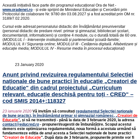
Această inițiativă face parte din programul educațional Ora de Net -
www.oradenet.ro
- și este sprijint de Ministerul Educației și Cercetării prin
Protocolul de colaborare Nr. 9780 din 03.08.2027 și a fost acreditat prin OM nr.
3189/7.02.2020.
Cursul este adresat personalului didactic din învățământul preuniversitar
(personal didactic de predare nivel: primar și gimnazial, bibliotecari școlari,
documentariști, informaticieni) și conține 4 module, cu o durată totală de 60 ore.
(
MODULUL I - Intervenție instituțională și parteneriatul școală-familie;
MODULUL II / Siguranța online; MODULUl III - Cetățenia digitală. Alfabetizare și
educație media; MODULUL IV - Resurse media în procesul educațional)
23 January 2020
Anunț privind revizuirea regulamentului Selecției
naționale de bune practici în educație „Creatori de
Educație" din cadrul proiectului „Curriculum
relevant, educație deschisă pentru toți - CRED" –
cod SMIS 2014+:118327
23 ianuarie 2020
Vă invităm să consultați
regulamentul Selecției naționale
de bune practici, în învățământul primar și gimnazial românesc, „
Creatori de
Educație
"
, și să ne transmiteți - până la data de 3 februarie 2020, la adresa
contact@educred.ro
- propuneri/sugestii de îmbunătățire. Scopul acestui
demers este optimizarea regulamentului, noua formă a acestuia urmând să
fundamenteze ediția de anul acesta a Selecției naționale de bune practici
"
Creatori de Educație
". După data de 3 februarie, propunerile primite vor fi