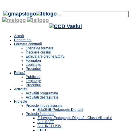
Acasă
Despre noi
Formare continuă
Oferta de formare
Înscriere cursuri
Echivalare credite ECTS
Formatori
Legislație
Proceduri
Editură
Publicații
Legislație
Proceduri
Activități
Activități programate
Activități desfăşurate
Proiecte
Proiecte în desfășurare
EduShift: Pedagogie Digitală
Proiecte încheiate
EduApps: Pedagogie Digitală - Clasa Viitorului
ALL-SAFE
ALL-INCLUSIV
CRED