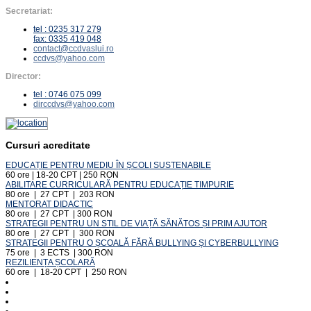
Secretariat:
tel : 0235 317 279
fax: 0335 419 048
contact@ccdvaslui.ro
ccdvs@yahoo.com
Director:
tel : 0746 075 099
dirccdvs@yahoo.com
Cursuri acreditate
EDUCAȚIE PENTRU MEDIU ÎN ȘCOLI SUSTENABILE
60 ore | 18-20 CPT | 250 RON
ABILITARE CURRICULARĂ PENTRU EDUCAȚIE TIMPURIE
80 ore | 27 CPT | 203 RON
MENTORAT DIDACTIC
80 ore | 27 CPT | 300 RON
STRATEGII PENTRU UN STIL DE VIAȚĂ SĂNĂTOS ȘI PRIM AJUTOR
80 ore | 27 CPT | 300 RON
STRATEGII PENTRU O ȘCOALĂ FĂRĂ BULLYING ȘI CYBERBULLYING
75 ore | 3 ECTS | 300 RON
REZILIENȚA ȘCOLARĂ
60 ore | 18-20 CPT | 250 RON