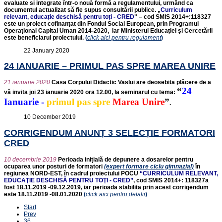
evaluate si integrate într-o nouă formă a regulamentului, urmând ca
documentul actualizat să fie supus consultării publice. „
Curriculum
relevant, educație deschisă pentru toți - CRED
" – cod SMIS 2014+:118327
este un proiect cofinanțat din Fondul Social European, prin Programul
Operațional Capital Uman 2014-2020, iar Ministerul Educației și Cercetării
este beneficiarul proiectului.
(
click aici pentru regulament
)
22 January 2020
24 IANUARIE – PRIMUL PAS SPRE MAREA UNIRE
21 ianuarie 2020
Casa Corpului Didactic Vaslui are deosebita plăcere de a
“
24
vă invita joi 23 ianuarie 2020 ora 12.00, la seminarul cu tema:
Ianuarie -
primul pas spre
Marea Unire
”
.
10 December 2019
CORRIGENDUM ANUNȚ 3 SELECȚIE FORMATORI
CRED
10 decembrie 2019
Perioada inițială de depunere a dosarelor
pentru
ocuparea unor posturi de formatori
(expert formare ciclu gimnazial)
în
regiunea NORD-EST, în cadrul proiectului POCU
“CURRICULUM RELEVANT,
EDUCAŢIE DESCHISĂ PENTRU TOŢI - CRED”
, cod SMIS 2014+: 118327
a
fost 18.11.2019 -09.12.2019, iar perioada stabilita prin acest corrigendum
este 18.11.2019 -08.01.2020
(
click aici pentru detalii
)
Start
Prev
36