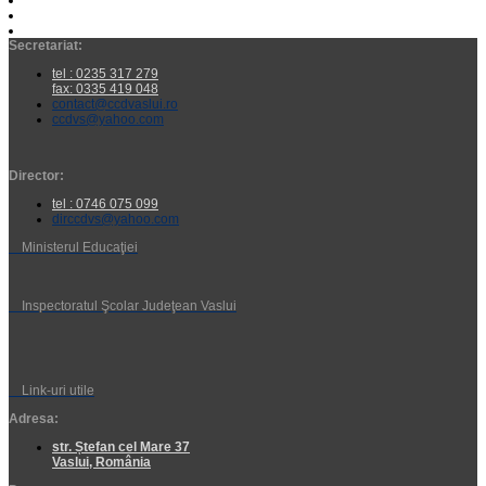
Secretariat:
tel : 0235 317 279
fax: 0335 419 048
contact@ccdvaslui.ro
ccdvs@yahoo.com
Director:
tel : 0746 075 099
dirccdvs@yahoo.com
Ministerul Educaţiei
Inspectoratul Şcolar Judeţean Vaslui
Link-uri utile
Adresa:
str. Ștefan cel Mare 37
Vaslui, România