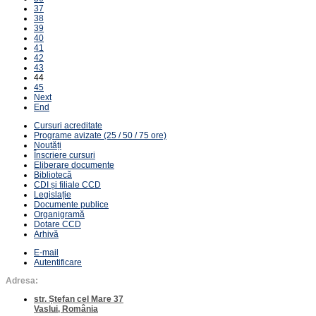
37
38
39
40
41
42
43
44
45
Next
End
Cursuri acreditate
Programe avizate (25 / 50 / 75 ore)
Noutăți
Înscriere cursuri
Eliberare documente
Bibliotecă
CDI și filiale CCD
Legislație
Documente publice
Organigramă
Dotare CCD
Arhivă
E-mail
Autentificare
Adresa:
str. Ștefan cel Mare 37
Vaslui, România