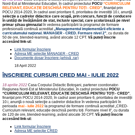
Nord-Est al Ministerului Educației, în cadrul proiectului
POCU
“CURRICULUM
RELEVANT, EDUCAȚIE DESCHISĂ PENTRU TOȚI - CRED”
, finanțat prin
POCU 2014-2020, în cadrul axei prioritare 6, prioritatea de investiții 10.i, anunţă
selecţie a cadrelor didactice care ocupă, prin concurs, funcţii de conducere
în unităţi de învăţământ de stat, inclusiv special, care şcolarizează pe nivel
primar şi/sau gimnazial
în vederea participării la programul de formare
profesională continuă acreditat
„Managementul implementării eficiente a
curriculumului naţional. MANAGER - CRED. Formare nivel 2”
, cu durata de
50 de ore, blended-learning, având alocate 12 CPT.
Vă puteți înscrie
accesând link-ul:
Link formular înscriere
Adresa ME selecţie MANAGER - CRED
Documente dosar înscriere (arhivă .rar)
18 April 2022
ÎNSCRIERE CURSURI CRED MAI - IULIE 2022
18 aprilie 2022
Casa Corpului Didactic Botoşani, partener coordonator-
Regiunea Nord-Est al Ministerului Educației, în cadrul proiectului
POCU
“CURRICULUM RELEVANT, EDUCAȚIE DESCHISĂ PENTRU TOȚI - CRED”
,
finanțat prin POCU 2014-2020, în cadrul axei prioritare 6, prioritatea de investiții
10.i, anunţă o nouă selecţie a cadrelor didactice în vederea participării în
perioada
mai - iulie 2022
la programul de formare continuă acreditat „CRED-
Curriculum relevant, educație deschisă pentru toți. Formare nivel II”, cu durata
de 120 de ore, blended-learning, având alocate 30 CPT.
Vă puteți înscrie
accesând link-ul:
Link formular înscriere
Adresa ME selecţie CRED