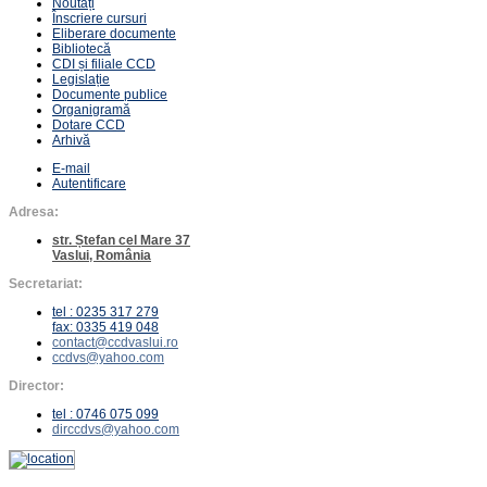
Noutăți
Înscriere cursuri
Eliberare documente
Bibliotecă
CDI și filiale CCD
Legislație
Documente publice
Organigramă
Dotare CCD
Arhivă
E-mail
Autentificare
Adresa:
str. Ștefan cel Mare 37
Vaslui, România
Secretariat:
tel : 0235 317 279
fax: 0335 419 048
contact@ccdvaslui.ro
ccdvs@yahoo.com
Director:
tel : 0746 075 099
dirccdvs@yahoo.com