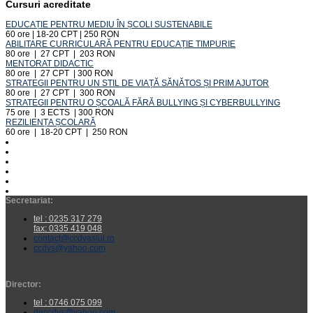
Cursuri acreditate
EDUCAȚIE PENTRU MEDIU ÎN ȘCOLI SUSTENABILE
60 ore | 18-20 CPT | 250 RON
ABILITARE CURRICULARĂ PENTRU EDUCAȚIE TIMPURIE
80 ore | 27 CPT | 203 RON
MENTORAT DIDACTIC
80 ore | 27 CPT | 300 RON
STRATEGII PENTRU UN STIL DE VIAȚĂ SĂNĂTOS ȘI PRIM AJUTOR
80 ore | 27 CPT | 300 RON
STRATEGII PENTRU O ȘCOALĂ FĂRĂ BULLYING ȘI CYBERBULLYING
75 ore | 3 ECTS | 300 RON
REZILIENȚA ȘCOLARĂ
60 ore | 18-20 CPT | 250 RON
Secretariat:
tel : 0235 317 279
fax: 0335 419 048
contact@ccdvaslui.ro
ccdvs@yahoo.com
Director:
tel : 0746 075 099
dirccdvs@yahoo.com