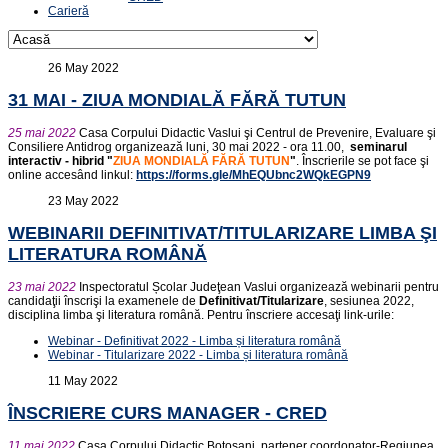
Carieră
26 May 2022
31 MAI - ZIUA MONDIALĂ FĂRĂ TUTUN
25 mai 2022
Casa Corpului Didactic Vaslui şi Centrul de Prevenire, Evaluare şi
Consiliere Antidrog organizează luni, 30 mai 2022 - ora 11.00,
seminarul
interactiv - hibrid
"
ZIUA MONDIALĂ FĂRĂ TUTUN
"
. Înscrierile se pot face şi
online accesând linkul:
https://forms.gle/MhEQUbnc2WQkEGPN9
23 May 2022
WEBINARII DEFINITIVAT/TITULARIZARE LIMBA ŞI
LITERATURA ROMÂNĂ
23 mai 2022
Inspectoratul Școlar Judeţean Vaslui organizează webinarii pentru
candidaţii înscrişi la examenele de
Definitivat/Titularizare
, sesiunea 2022,
disciplina limba şi literatura română. Pentru înscriere accesaţi link-urile:
Webinar - Definitivat 2022 - Limba și literatura română
Webinar - Titularizare 2022 - Limba și literatura română
11 May 2022
ÎNSCRIERE CURS MANAGER - CRED
11 mai 2022
Casa Corpului Didactic Botoşani, partener coordonator-Regiunea