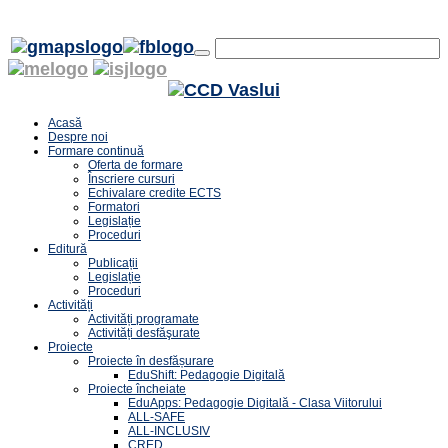
Acasă
Despre noi
Formare continuă
Oferta de formare
Înscriere cursuri
Echivalare credite ECTS
Formatori
Legislație
Proceduri
Editură
Publicații
Legislație
Proceduri
Activități
Activități programate
Activități desfăşurate
Proiecte
Proiecte în desfășurare
EduShift: Pedagogie Digitală
Proiecte încheiate
EduApps: Pedagogie Digitală - Clasa Viitorului
ALL-SAFE
ALL-INCLUSIV
CRED