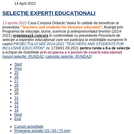
14 April 2022
SELECŢIE EXPERŢI EDUCAŢIONALI
13 aprilie 2022
Casa Corpului Didactic Vaslui în calitate de beneficiar al
proiectului
"Teachers and students for inclusive education"
, finanţat prin
Programul de educaţie, burse, ucenicie şi antreprenoritatul tinerilor (2014-
2021)
organizează concurs
în conformitate cu prevederile
Procedurii de
selecţie a experţilor educaţionali care vor participa la mobilităţile europene în
cadrul
PROIECTULUI SEE 2014-2021 "TEACHERS AND STUDENTS FOR
INCLUSIVE EDUCATlON
"
, nr. 1739/01.09.2021
pentru runda a II-a de selecţie
a echipei de mobilitate
prin ocuparea a 4 posturi de experţi educaţionali
(
anunţ selecţie_RUNDA2
,
calendar selecţie_RUNDA2
)
Start
Prev
25
26
27
28
29
30
31
32
33
34
Next
End
Cursuri acreditate
Programe avizate (25 / 50 / 75 ore)