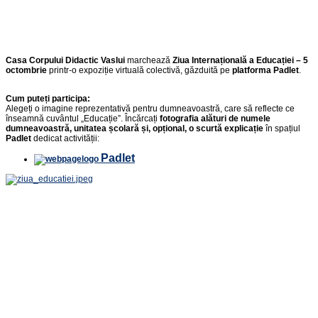
Casa Corpului Didactic Vaslui
marchează
Ziua Internațională a Educației – 5
octombrie
printr-o expoziție virtuală colectivă, găzduită pe
platforma Padlet
.
Cum puteți participa:
Alegeți o imagine reprezentativă pentru dumneavoastră, care să reflecte ce
înseamnă cuvântul „Educație”. Încărcați
fotografia alături de numele
dumneavoastră, unitatea școlară și, opțional, o scurtă explicație
în spațiul
Padlet
dedicat activității:
Padlet