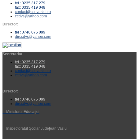
tel : 0235 317 279
fax: 0335 419 048
contact@ccdvaslui.ro
ccdvs@yahoo.com
Director:
tel : 0746 075 099
dirccdvs@yahoo.com
Secretariat:
tel : 0235 317 279
fax: 0335 419 048
contact@ccdvaslui.ro
ccdvs@yahoo.com
Director:
tel : 0746 075 099
dirccdvs@yahoo.com
Ministerul Educaţiei
Inspectoratul Şcolar Judeţean Vaslui