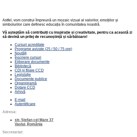
Astfel, vom construi împreună un mozaic vizual al valorilor, emoțiilor și
simbolurilor care definesc educația în comunitatea noastră.
Vă așteptăm să contribuiți cu inspirație și creativitate, pentru ca această zi
să devină un prilej de recunoștință și sărbătoare!
Cursuri acreditate
Programe avizate (25 / 50 / 75 ore)
Noutăți
Înscriere cursuri
Eliberare documente
Bibliotecă
CDI și filiale CCD
Legislație
Documente publice
Organigramă
Dotare CCD
Arhivă
E-mail
Autentificare
Adresa:
str. Ștefan cel Mare 37
Vaslui, România
Secretariat: