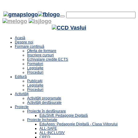
Acasă
Despre noi
Formare continuă
Oferta de formare
Înscriere cursuri
Echivalare credite ECTS
Formatori
Legislație
Proceduri
Editură
Publicații
Legislație
Proceduri
Activități
Activități programate
Activități desfăşurate
Proiecte
Proiecte în desfășurare
EduShift: Pedagogie Digitală
Proiecte încheiate
EduApps: Pedagogie Digitală - Clasa Viitorului
ALL-SAFE
ALL-INCLUSIV
CRED