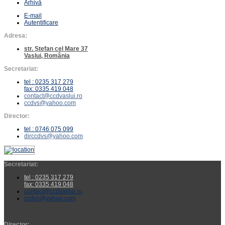
Arhivă
E-mail
Autentificare
Adresa:
str. Ștefan cel Mare 37
Vaslui, România
Secretariat:
tel : 0235 317 279
fax: 0335 419 048
contact@ccdvaslui.ro
ccdvs@yahoo.com
Director:
tel : 0746 075 099
dirccdvs@yahoo.com
Secretariat:
tel : 0235 317 279
fax: 0335 419 048
contact@ccdvaslui.ro
ccdvs@yahoo.com
Director: