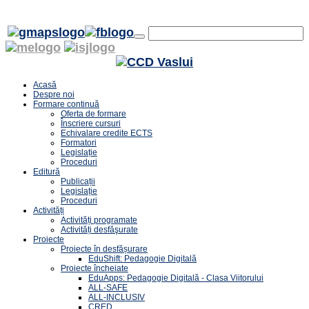
Acasă
Despre noi
Formare continuă
Oferta de formare
Înscriere cursuri
Echivalare credite ECTS
Formatori
Legislație
Proceduri
Editură
Publicații
Legislație
Proceduri
Activități
Activități programate
Activități desfăşurate
Proiecte
Proiecte în desfășurare
EduShift: Pedagogie Digitală
Proiecte încheiate
EduApps: Pedagogie Digitală - Clasa Viitorului
ALL-SAFE
ALL-INCLUSIV
CRED