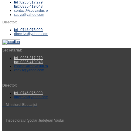
tel : 0235 317 279
fax: 0335 419 048
contact@ccdvaslui.ro
ccdvs@yahoo.com
Director:
tel : 0746 075 099
dirccdvs@yahoo.com
Secretariat:
tel : 0235 317 279
fax: 0335 419 048
contact@ccdvaslui.ro
ccdvs@yahoo.com
Director:
tel : 0746 075 099
dirccdvs@yahoo.com
Ministerul Educaţiei
Inspectoratul Şcolar Judeţean Vaslui