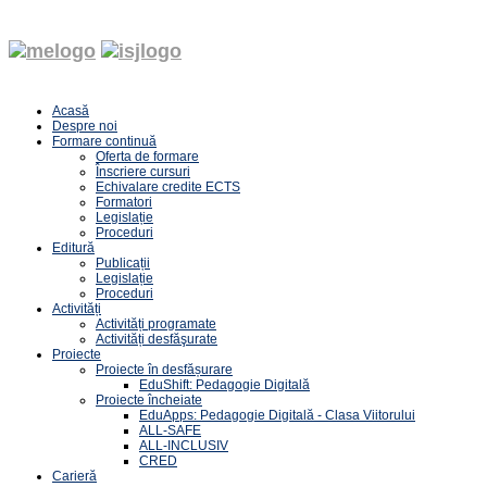
Acasă
Despre noi
Formare continuă
Oferta de formare
Înscriere cursuri
Echivalare credite ECTS
Formatori
Legislație
Proceduri
Editură
Publicații
Legislație
Proceduri
Activități
Activități programate
Activități desfăşurate
Proiecte
Proiecte în desfășurare
EduShift: Pedagogie Digitală
Proiecte încheiate
EduApps: Pedagogie Digitală - Clasa Viitorului
ALL-SAFE
ALL-INCLUSIV
CRED
Carieră