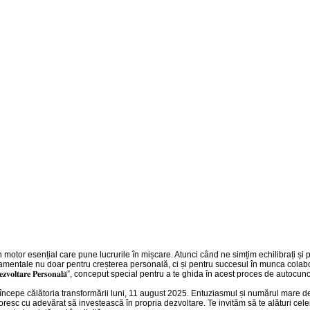
at, ci un motor esențial care pune lucrurile în mișcare. Atunci când ne simțim echilibrați
ndamentale nu doar pentru
creșterea personală, ci și pentru succesul în munca colabor
𝐞𝐳𝐯𝐨𝐥𝐭𝐚𝐫𝐞 𝐏𝐞𝐫𝐬𝐨𝐧𝐚𝐥𝐚̆”, conceput special pentru a te ghida în acest proces de autoc
ncepe călătoria transformării luni, 11 august 2025. Entuziasmul și numărul mare de 
 doresc cu adevărat să investească în propria dezvoltare. Te invităm să te alături ce