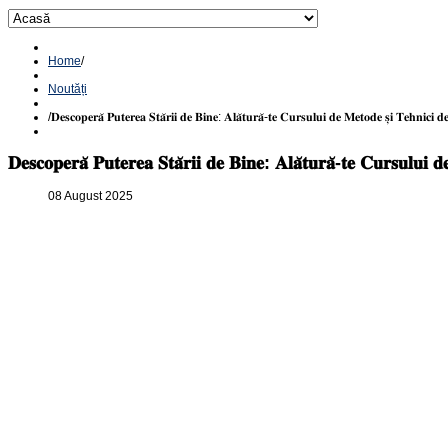
Home
/
Noutăți
/
𝐃𝐞𝐬𝐜𝐨𝐩𝐞𝐫𝐚̆ 𝐏𝐮𝐭𝐞𝐫𝐞𝐚 𝐒𝐭𝐚̆𝐫𝐢𝐢 𝐝𝐞 𝐁𝐢𝐧𝐞: 𝐀𝐥𝐚̆𝐭𝐮𝐫𝐚̆-𝐭𝐞 𝐂𝐮𝐫𝐬𝐮𝐥𝐮𝐢 𝐝𝐞 𝐌𝐞𝐭𝐨𝐝𝐞 𝐬̦𝐢 𝐓𝐞𝐡𝐧𝐢𝐜𝐢 𝐝𝐞
𝐃𝐞𝐬𝐜𝐨𝐩𝐞𝐫𝐚̆ 𝐏𝐮𝐭𝐞𝐫𝐞𝐚 𝐒𝐭𝐚̆𝐫𝐢𝐢 𝐝𝐞 𝐁𝐢𝐧𝐞: 𝐀𝐥𝐚̆𝐭𝐮𝐫𝐚̆-𝐭𝐞 𝐂𝐮𝐫𝐬𝐮𝐥𝐮𝐢 𝐝
08 August 2025