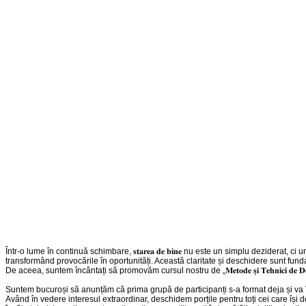
Într-o lume în continuă schimbare, 𝐬𝐭𝐚𝐫𝐞𝐚 𝐝𝐞 𝐛𝐢𝐧𝐞 nu este un simplu dezider
transformând provocările în oportunități. Această claritate și deschidere sunt fu
De aceea, suntem încântați să promovăm cursul nostru de „𝐌𝐞𝐭𝐨𝐝𝐞 𝐬̦𝐢 𝐓𝐞𝐡𝐧𝐢𝐜𝐢 𝐝𝐞 𝐃
Suntem bucuroși să anunțăm că prima grupă de participanți s-a format deja și va î
Având în vedere interesul extraordinar, deschidem porțile pentru toți cei care își