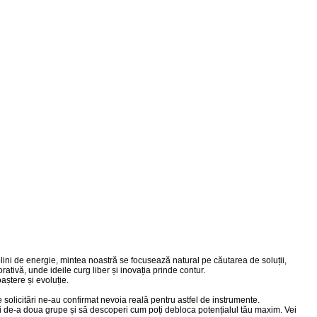
 și plini de energie, mintea noastră se focusează natural pe căutarea de soluții,
ativă, unde ideile curg liber și inovația prinde contur.
unoaștere și evoluție.
solicitări ne-au confirmat nevoia reală pentru astfel de instrumente.
lei de-a doua grupe și să descoperi cum poți debloca potențialul tău maxim. Vei