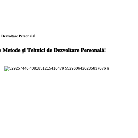
 𝐃𝐞𝐳𝐯𝐨𝐥𝐭𝐚𝐫𝐞 𝐏𝐞𝐫𝐬𝐨𝐧𝐚𝐥𝐚̆!
𝐞 𝐌𝐞𝐭𝐨𝐝𝐞 𝐬̦𝐢 𝐓𝐞𝐡𝐧𝐢𝐜𝐢 𝐝𝐞 𝐃𝐞𝐳𝐯𝐨𝐥𝐭𝐚𝐫𝐞 𝐏𝐞𝐫𝐬𝐨𝐧𝐚𝐥𝐚̆!