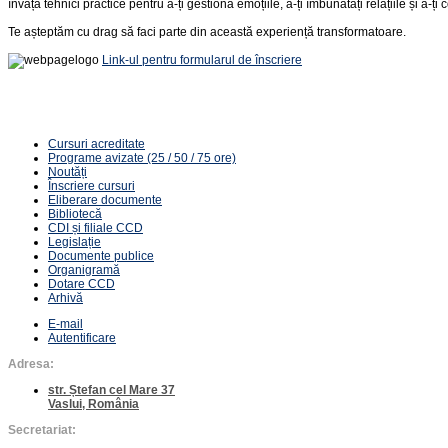
învăța tehnici practice pentru a-ți gestiona emoțiile, a-ți îmbunătăți relațiile și a-ți 
Te așteptăm cu drag să faci parte din această experiență transformatoare.
Link-ul pentru formularul de înscriere
Cursuri acreditate
Programe avizate (25 / 50 / 75 ore)
Noutăți
Înscriere cursuri
Eliberare documente
Bibliotecă
CDI și filiale CCD
Legislație
Documente publice
Organigramă
Dotare CCD
Arhivă
E-mail
Autentificare
Adresa:
str. Ștefan cel Mare 37
Vaslui, România
Secretariat: