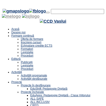
Acasă
Despre noi
Formare continuă
Oferta de formare
Înscriere cursuri
Echivalare credite ECTS
Formatori
Legislație
Proceduri
Editură
Publicații
Legislație
Proceduri
Activități
Activități programate
Activități desfăşurate
Proiecte
Proiecte în desfășurare
EduShift: Pedagogie Digitală
Proiecte încheiate
EduApps: Pedagogie Digitală - Clasa Viitorului
ALL-SAFE
ALL-INCLUSIV
CRED