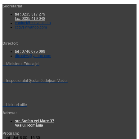
Secretariat:
tel : 0235 317 279
fax: 0335 419 048
contact@ccdvaslui.ro
ccdvs@yahoo.com
Director:
tel : 0746 075 099
dirccdvs@yahoo.com
Ministerul Educaţiei
Inspectoratul Şcolar Judeţean Vaslui
Link-uri utile
Adresa:
str. Ștefan cel Mare 37
Vaslui, România
Program:
Luni - Joi: 8.00 - 16.30