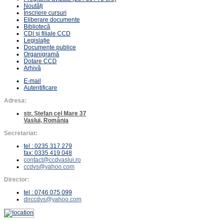
Noutăți
Înscriere cursuri
Eliberare documente
Bibliotecă
CDI și filiale CCD
Legislație
Documente publice
Organigramă
Dotare CCD
Arhivă
E-mail
Autentificare
Adresa:
str. Ștefan cel Mare 37
Vaslui, România
Secretariat:
tel : 0235 317 279
fax: 0335 419 048
contact@ccdvaslui.ro
ccdvs@yahoo.com
Director:
tel : 0746 075 099
dirccdvs@yahoo.com