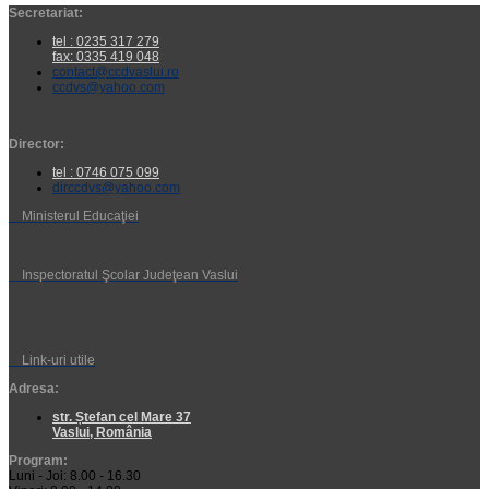
Secretariat:
tel : 0235 317 279
fax: 0335 419 048
contact@ccdvaslui.ro
ccdvs@yahoo.com
Director:
tel : 0746 075 099
dirccdvs@yahoo.com
Ministerul Educaţiei
Inspectoratul Şcolar Judeţean Vaslui
Link-uri utile
Adresa:
str. Ștefan cel Mare 37
Vaslui, România
Program:
Luni - Joi: 8.00 - 16.30