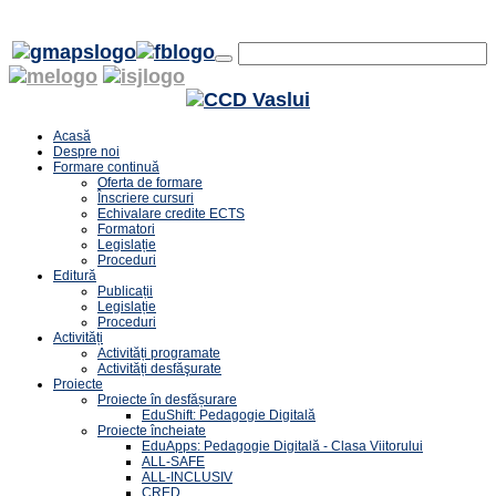
Acasă
Despre noi
Formare continuă
Oferta de formare
Înscriere cursuri
Echivalare credite ECTS
Formatori
Legislație
Proceduri
Editură
Publicații
Legislație
Proceduri
Activități
Activități programate
Activități desfăşurate
Proiecte
Proiecte în desfășurare
EduShift: Pedagogie Digitală
Proiecte încheiate
EduApps: Pedagogie Digitală - Clasa Viitorului
ALL-SAFE
ALL-INCLUSIV
CRED