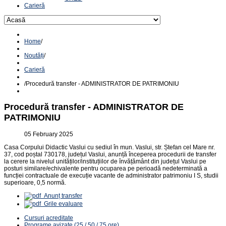
Carieră
Home
/
Noutăți
/
Carieră
/
Procedură transfer - ADMINISTRATOR DE PATRIMONIU
Procedură transfer - ADMINISTRATOR DE
PATRIMONIU
05 February 2025
Casa Corpului Didactic Vaslui cu sediul în mun. Vaslui, str. Ștefan cel Mare nr.
37, cod poștal 730178, județul Vaslui, anunță începerea procedurii de transfer
la cerere la nivelul unităților/instituțiilor de învățământ din județul Vaslui pe
posturi similare/echivalente pentru ocuparea pe perioadă nedeterminată a
funcției contractuale de execuție vacante de administrator patrimoniu I S, studii
superioare, 0,5 normă.
Anunț transfer
Grile evaluare
Cursuri acreditate
Programe avizate (25 / 50 / 75 ore)