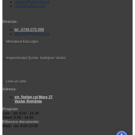
contact@ccdvaslui.ro
ccdvs@yahoo.com
Director:
tel : 0746 075 099
dirccdvs@yahoo.com
Ministerul Educaţiei
Inspectoratul Şcolar Judeţean Vaslui
Link-uri utile
Adresa:
str. Ștefan cel Mare 37
Vaslui, România
Program:
Luni - Joi: 8.00 - 16.30
Vineri: 8.00 - 14.00
Eliberare documente:
Marţi - Joi: 9.00-13.00