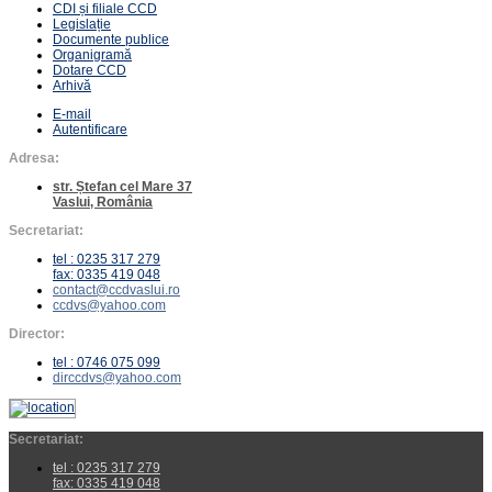
CDI și filiale CCD
Legislație
Documente publice
Organigramă
Dotare CCD
Arhivă
E-mail
Autentificare
Adresa:
str. Ștefan cel Mare 37
Vaslui, România
Secretariat:
tel : 0235 317 279
fax: 0335 419 048
contact@ccdvaslui.ro
ccdvs@yahoo.com
Director:
tel : 0746 075 099
dirccdvs@yahoo.com
Secretariat:
tel : 0235 317 279
fax: 0335 419 048