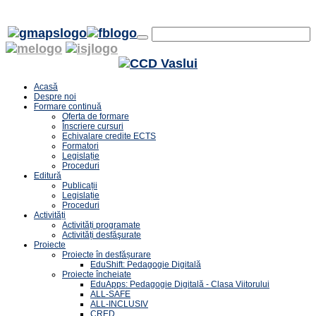
Acasă
Despre noi
Formare continuă
Oferta de formare
Înscriere cursuri
Echivalare credite ECTS
Formatori
Legislație
Proceduri
Editură
Publicații
Legislație
Proceduri
Activități
Activități programate
Activități desfăşurate
Proiecte
Proiecte în desfășurare
EduShift: Pedagogie Digitală
Proiecte încheiate
EduApps: Pedagogie Digitală - Clasa Viitorului
ALL-SAFE
ALL-INCLUSIV
CRED