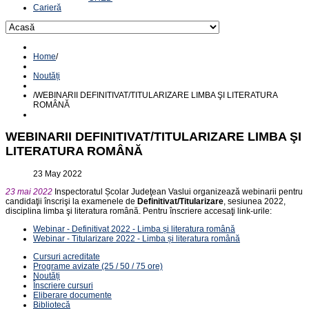
Carieră
Home
/
Noutăți
/
WEBINARII DEFINITIVAT/TITULARIZARE LIMBA ŞI LITERATURA
ROMÂNĂ
WEBINARII DEFINITIVAT/TITULARIZARE LIMBA ŞI
LITERATURA ROMÂNĂ
23 May 2022
23 mai 2022
Inspectoratul Școlar Judeţean Vaslui organizează webinarii pentru
candidaţii înscrişi la examenele de
Definitivat/Titularizare
, sesiunea 2022,
disciplina limba şi literatura română. Pentru înscriere accesaţi link-urile:
Webinar - Definitivat 2022 - Limba și literatura română
Webinar - Titularizare 2022 - Limba și literatura română
Cursuri acreditate
Programe avizate (25 / 50 / 75 ore)
Noutăți
Înscriere cursuri
Eliberare documente
Bibliotecă